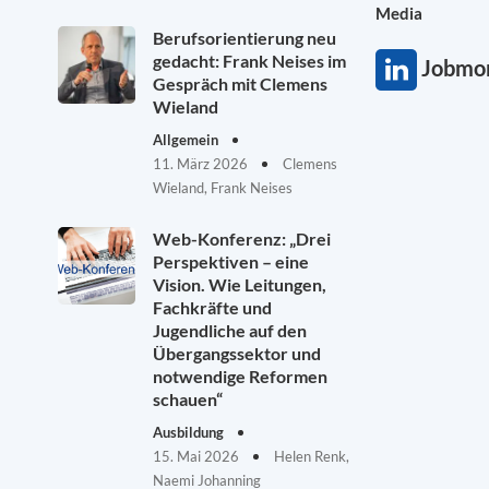
Media
Berufsorientierung neu
gedacht: Frank Neises im
Jobmon
Gespräch mit Clemens
Wieland
Allgemein
11. März 2026
Clemens
Wieland, Frank Neises
Web-Konferenz: „Drei
Perspektiven – eine
Vision. Wie Leitungen,
Fachkräfte und
Jugendliche auf den
Übergangssektor und
notwendige Reformen
schauen“
Ausbildung
15. Mai 2026
Helen Renk,
Naemi Johanning