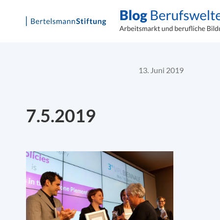
Skip
to
content
13. Juni 2019
7.5.2019