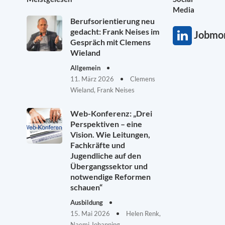
Media
Berufsorientierung neu
gedacht: Frank Neises im
Jobmon
Gespräch mit Clemens
Wieland
Allgemein
11. März 2026
Clemens
Wieland, Frank Neises
Web-Konferenz: „Drei
Perspektiven – eine
Vision. Wie Leitungen,
Fachkräfte und
Jugendliche auf den
Übergangssektor und
notwendige Reformen
schauen“
Ausbildung
15. Mai 2026
Helen Renk,
Naemi Johanning