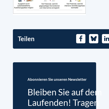
Teilen
Facebook
Bluesky
Li
Abonnieren Sie unseren Newsletter
Bleiben Sie auf dem
Laufenden! Tragen