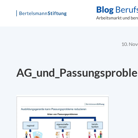
Skip
to
content
10. No
AG_und_Passungsprobl