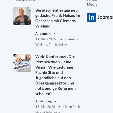
Media
Berufsorientierung neu
gedacht: Frank Neises im
Jobmon
Gespräch mit Clemens
Wieland
Allgemein
11. März 2026
Clemens
Wieland, Frank Neises
Web-Konferenz: „Drei
Perspektiven – eine
Vision. Wie Leitungen,
Fachkräfte und
Jugendliche auf den
Übergangssektor und
notwendige Reformen
schauen“
Ausbildung
15. Mai 2026
Helen Renk,
Naemi Johanning