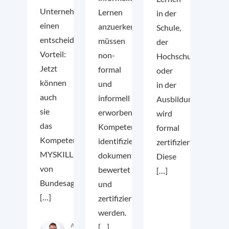
Unternehmen
Lernen
in der
einen
anzuerkennen,
Schule,
entscheidenden
müssen
der
Vorteil:
non-
Hochschule
Jetzt
formal
oder
können
und
in der
auch
informell
Ausbildung
sie
erworbene
wird
das
Kompetenzen
formal
Kompetenzfeststellungsverfahren
identifiziert,
zertifiziert.
MYSKILLS
dokumentiert,
Diese
von
bewertet
[…]
Bundesagentur
und
[…]
zertifiziert
werden.
Autor:in
[…]