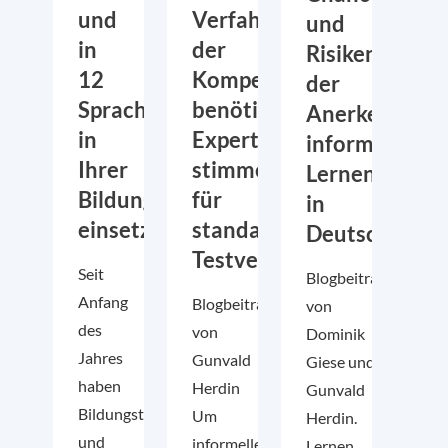
und
Verfahren
und
in
der
Risiken
12
Kompetenzfeststellung
der
Sprachen
benötigt:
Anerkennung
in
Experten
informellen
Ihrer
stimmen
Lernens
Bildungseinrichtung
für
in
einsetzen
standardisierte
Deutschland
Testverfahren
Seit
Blogbeitrag
Anfang
Blogbeitrag
von
des
von
Dominik
Jahres
Gunvald
Giese und
haben
Herdin
Gunvald
Bildungsträger
Um
Herdin.
und
informelles
Lernen