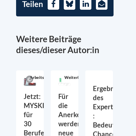
Teilen
Facebook
Bluesky
LinkedIn
E-
Mail
Weitere Beiträge
dieses/dieser Autor:in
Arbeitsmarkt
Weiterbildung
Ergebnisse
Jetzt:
Für
des
MYSKILLS
die
Expertenmoni
für
Anerkennung
:
30
werden
Bedeutung,
Berufe
neue
Chancen