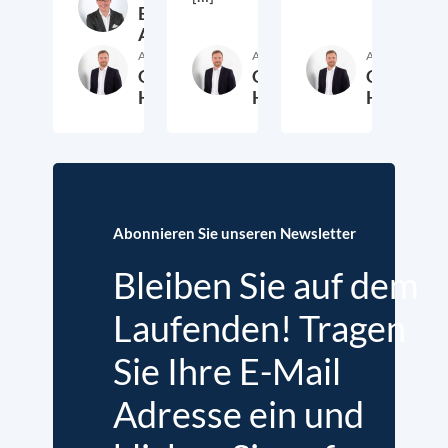
Benjamin
Amsbeck
Autor:in
Autor:in
Autor:in
Gunvald
Gunvald
Gunvald
Herdin
Herdin
Herdin
4. September 2025
4. August 2016
25. Jul
Abonnieren Sie unseren Newsletter
Bleiben Sie auf dem
Laufenden! Tragen
Sie Ihre E-Mail
Adresse ein und