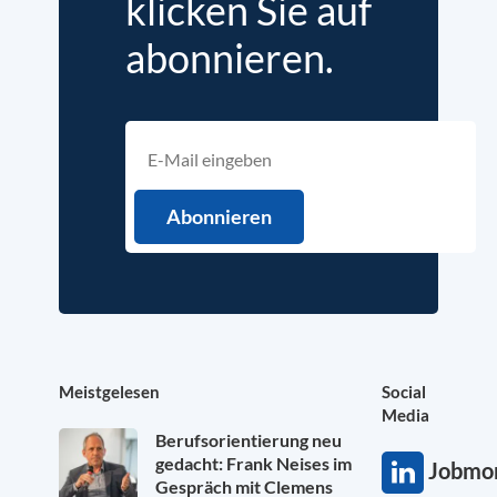
klicken Sie auf
abonnieren.
Meistgelesen
Social
Media
Berufsorientierung neu
gedacht: Frank Neises im
Jobmon
Gespräch mit Clemens