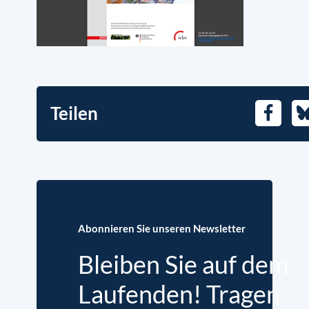
Teilen
Facebo
B
Abonnieren Sie unseren Newsletter
Bleiben Sie auf dem
Laufenden! Tragen