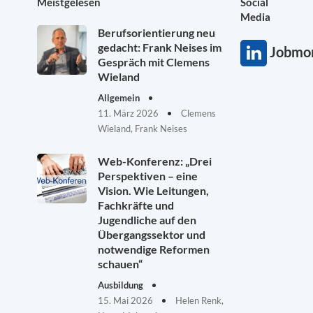
Meistgelesen
Social
Media
Berufsorientierung neu
gedacht: Frank Neises im
Jobmon
Gespräch mit Clemens
Wieland
Allgemein
11. März 2026
Clemens
Wieland, Frank Neises
Web-Konferenz: „Drei
Perspektiven – eine
Vision. Wie Leitungen,
Fachkräfte und
Jugendliche auf den
Übergangssektor und
notwendige Reformen
schauen“
Ausbildung
15. Mai 2026
Helen Renk,