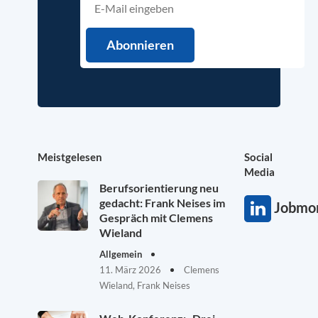
Meistgelesen
Social
Media
Berufsorientierung neu
gedacht: Frank Neises im
Jobmon
Gespräch mit Clemens
Wieland
Allgemein
11. März 2026
Clemens
Wieland, Frank Neises