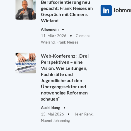
Berufsorientierung neu
gedacht: Frank Neises im
Jobmon
Gespräch mit Clemens
Wieland
Allgemein
11. März 2026
Clemens
Wieland, Frank Neises
Web-Konferenz: „Drei
Perspektiven – eine
Vision. Wie Leitungen,
Fachkräfte und
Jugendliche auf den
Übergangssektor und
notwendige Reformen
schauen“
Ausbildung
15. Mai 2026
Helen Renk,
Naemi Johanning