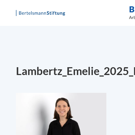
Skip
to
content
Lambertz_Emelie_2025