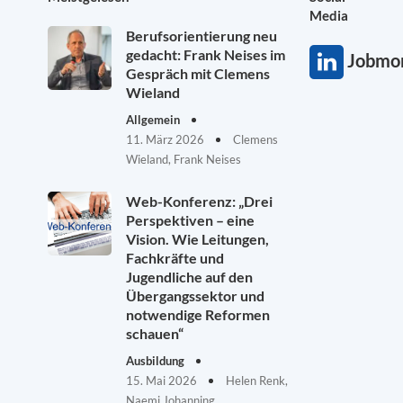
Media
Berufsorientierung neu
gedacht: Frank Neises im
Jobmon
Gespräch mit Clemens
Wieland
Allgemein
11. März 2026
Clemens
Wieland, Frank Neises
Web-Konferenz: „Drei
Perspektiven – eine
Vision. Wie Leitungen,
Fachkräfte und
Jugendliche auf den
Übergangssektor und
notwendige Reformen
schauen“
Ausbildung
15. Mai 2026
Helen Renk,
Naemi Johanning