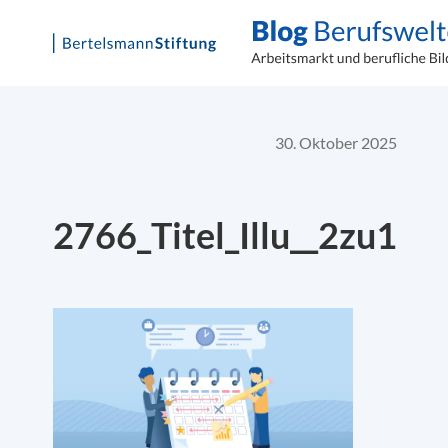
Skip
to
content
30. Oktober 2025
2766_Titel_Illu__2zu1