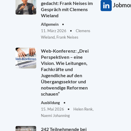
gedacht: Frank Neises im
Jobmon
Gespräch mit Clemens
Wieland
Allgemein
11. März 2026
Clemens
Wieland, Frank Neises
Web-Konferenz: „Drei
Perspektiven – eine
Vision. Wie Leitungen,
Fachkräfte und
Jugendliche auf den
Übergangssektor und
notwendige Reformen
schauen“
Ausbildung
15. Mai 2026
Helen Renk,
Naemi Johanning
242 Teilnehmende bei