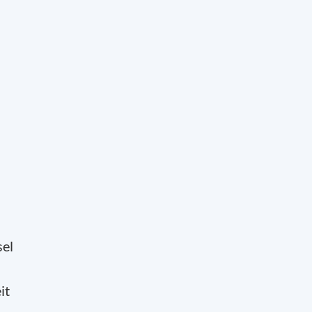
sel
it