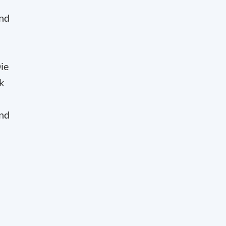
und
ie
k
end