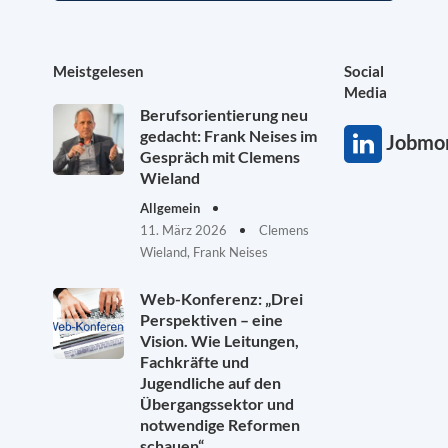
Meistgelesen
Social
Media
Berufsorientierung neu
gedacht: Frank Neises im
Jobmon
Gespräch mit Clemens
Wieland
Allgemein
11. März 2026
Clemens
Wieland, Frank Neises
Web-Konferenz: „Drei
Perspektiven – eine
Vision. Wie Leitungen,
Fachkräfte und
Jugendliche auf den
Übergangssektor und
notwendige Reformen
schauen“