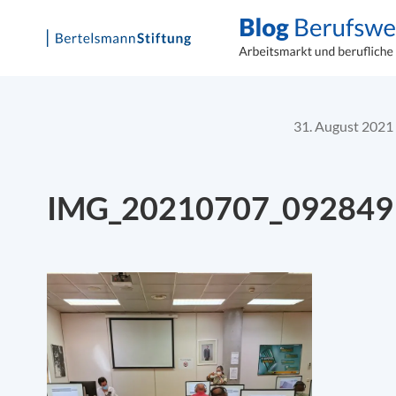
Skip
to
content
31. August 2021
IMG_20210707_092849