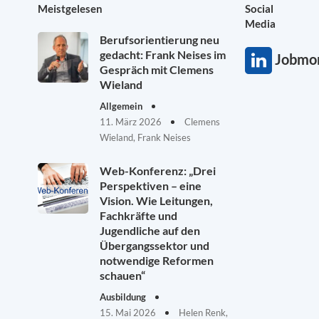
Meistgelesen
Social
Media
Berufsorientierung neu
gedacht: Frank Neises im
Jobmon
Gespräch mit Clemens
Wieland
Allgemein
11. März 2026
Clemens
Wieland, Frank Neises
Web-Konferenz: „Drei
Perspektiven – eine
Vision. Wie Leitungen,
Fachkräfte und
Jugendliche auf den
Übergangssektor und
notwendige Reformen
schauen“
Ausbildung
15. Mai 2026
Helen Renk,