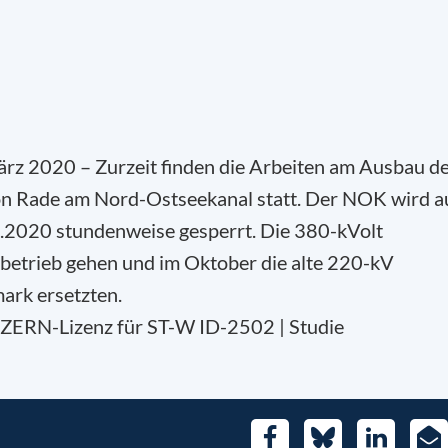
ärz 2020 – Zurzeit finden die Arbeiten am Ausbau d
on Rade am Nord-Ostseekanal statt. Der NOK wird a
.2020 stundenweise gesperrt. Die 380-kVolt
ebetrieb gehen und im Oktober die alte 220-kV
rk ersetzten.
NZERN-Lizenz für ST-W ID-2502 | Studie
Facebook
Bluesky
LinkedIn
E-
Mai