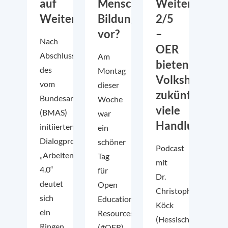
auf
Menschen
Weiterbildun
Weiterbildung
Bildungsinhalte
2/5
vor?
–
Nach
OER
Abschluss
Am
bieten
des
Montag
Volkshochsch
vom
dieser
zukünftig
Bundesarbeitsministerium
Woche
viele
(BMAS)
war
Handlungsmög
initiierten
ein
Dialogprozesses
schöner
Podcast
„Arbeiten
Tag
mit
4.0“
für
Dr.
deutet
Open
Christoph
sich
Educational
Köck
ein
Resources
(Hessischer
Ringen
(#OER).