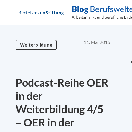
Skip
to
content
11. Mai 2015
Weiterbildung
Podcast-Reihe OER
in der
Weiterbildung 4/5
– OER in der