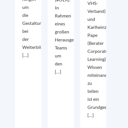
VHS-
um
In
Verband)
die
Rahmen
und
Gestaltungsmacht
eines
Karlheinz
bei
großen
Pape
der
Herausgeber-
(Berater
Weiterbildung
Teams
Corporate
[…]
um
Learning)
den
Wissen
[…]
miteinander
zu
teilen
ist ein
Grundgedanke
[…]