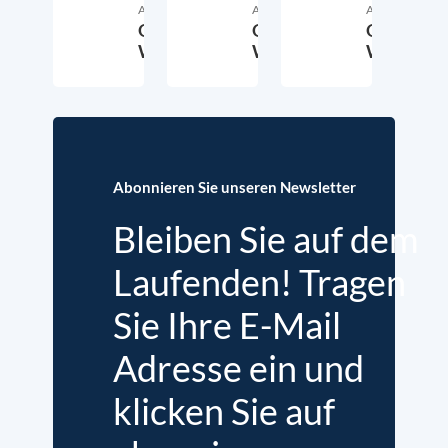
Autor:in
Autor:in
Autor:in
Ole
Ole
Ole
Wintermann
Wintermann
Winterma
17. Januar 2017
5. Mai 2015
3
Abonnieren Sie unseren Newsletter
Bleiben Sie auf dem
Laufenden! Tragen
Sie Ihre E-Mail
Adresse ein und
klicken Sie auf