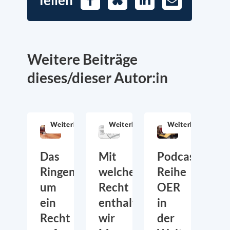
Teilen
Mail
Weitere Beiträge
dieses/dieser Autor:in
Weiterbildung
Weiterbildung
Weiterbildung
Das
Mit
Podcast-
Ringen
welchem
Reihe
um
Recht
OER
ein
enthalten
in
Recht
wir
der