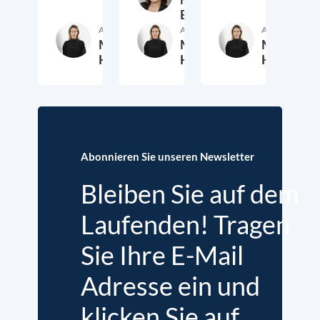
Borst
Autor:in
Autor:in
Autor:in
Michaela
Michaela
Michaela
Hermann
Hermann
Hermann
13. Juli 2026
16. März 2026
21. A
Abonnieren Sie unseren Newsletter
Bleiben Sie auf dem
Laufenden! Tragen
Sie Ihre E-Mail
Adresse ein und
klicken Sie auf