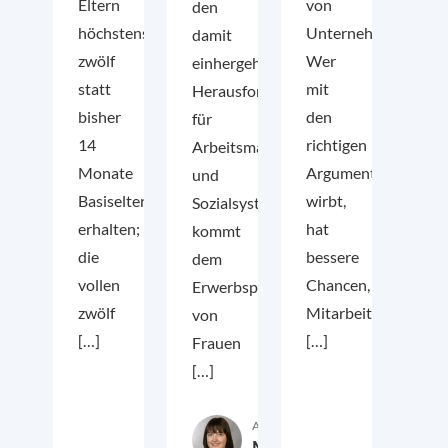
Eltern
von
den
höchstens
Unternehmen.
damit
zwölf
Wer
einhergehenden
statt
mit
Herausforderungen
bisher
den
für
14
richtigen
Arbeitsmarkt
Monate
Argumenten
und
Basiselterngeld
wirbt,
Sozialsysteme
erhalten;
hat
kommt
die
bessere
dem
vollen
Chancen,
Erwerbspotenzial
zwölf
Mitarbeiter:innen
von
[…]
[…]
Frauen
[…]
Autor:in
Marie