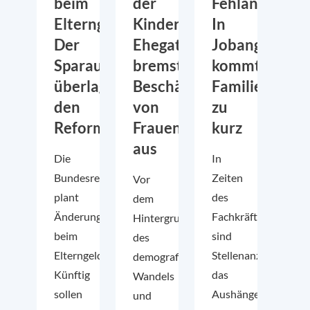
beim
der
Fehlanzeige!
Elterngeld:
Kinderphase:
In
Der
Ehegattensplitting
Jobangebote
Sparauftrag
bremst
kommt
überlagert
Beschäftigung
Familienfreun
den
von
zu
Reformanspruch
Frauen
kurz
aus
Die
In
Bundesregierung
Zeiten
Vor
plant
des
dem
Änderungen
Fachkräftemangels
Hintergrund
beim
sind
des
Elterngeld.
Stellenanzeigen
demografischen
Künftig
das
Wandels
sollen
Aushängeschild
und