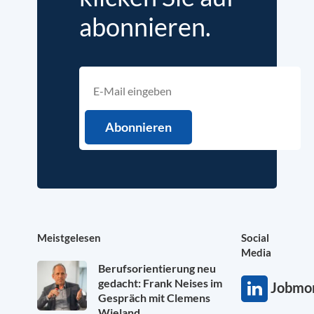
abonnieren.
Meistgelesen
Social
Media
Berufsorientierung neu
gedacht: Frank Neises im
Jobmon
Gespräch mit Clemens
Wieland