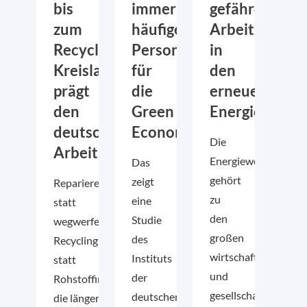
bis
immer
gefährdet
zum
häufiger
Arbeitsplätze
Recycling:
Personal
in
Kreislaufwirtschaft
für
den
prägt
die
erneuerbaren
den
Green
Energien
deutschen
Economy
Die
Arbeitsmarkt
Energiewende
Das
gehört
zeigt
Reparieren
zu
eine
statt
den
Studie
wegwerfen,
großen
des
Recycling
wirtschaftlichen
Instituts
statt
und
der
Rohstoffimporte und Produkte,
gesellschaftlichen
deutschen
die länger