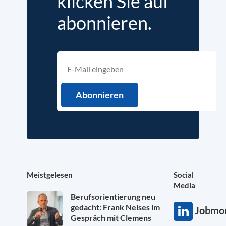
klicken Sie auf
abonnieren.
Meistgelesen
Social
Media
Berufsorientierung neu
gedacht: Frank Neises im
Jobmon
Gespräch mit Clemens