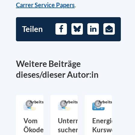
Carrer Service Papers
.
Teilen
Facebook
Bluesky
LinkedIn
E-
Mail
Weitere Beiträge
dieses/dieser Autor:in
Arbeitsmarkt
Arbeitsmarkt
Arbeitsmarkt
Vom
Unternehmen
Energiepoliti
Ökodesign
suchen
Kurswechsel