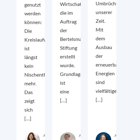
Umbrüchen
Wirtschaft,
genutzt
unserer
die im
werden
Zeit.
Auftrag
können:
Mit
der
Die
dem
Bertelsmann
Kreislaufwirtschaft
Ausbau
Stiftung
ist
der
erstellt
längst
erneuerbaren
wurde.
kein
Energien
Grundlage
Nischenthema
sind
ist
mehr.
vielfältige
eine
Das
[…]
[…]
zeigt
sich
[…]
Autor:in
Autor:in
Autor:in