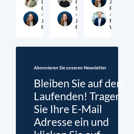
Ina
Greta
Jana
Grimm
Schimanski
Fingerhut
Autor:in
Autor:in
Autor:in
Jana
Jana
Roman
Fingerhut
Fingerhut
Wink
15. Juli 2026
9. Juli 2026
25. J
Abonnieren Sie unseren Newsletter
Bleiben Sie auf dem
Laufenden! Tragen
Sie Ihre E-Mail
Adresse ein und