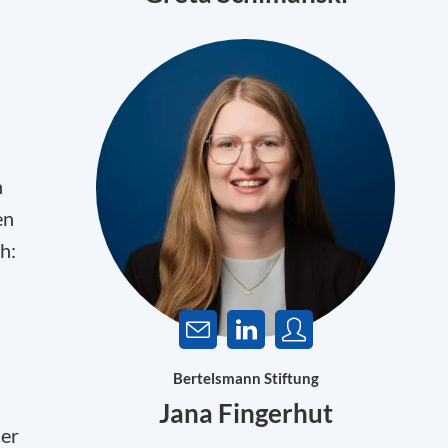
n
n
en
h:
Bertelsmann Stiftung
Jana Fingerhut
der