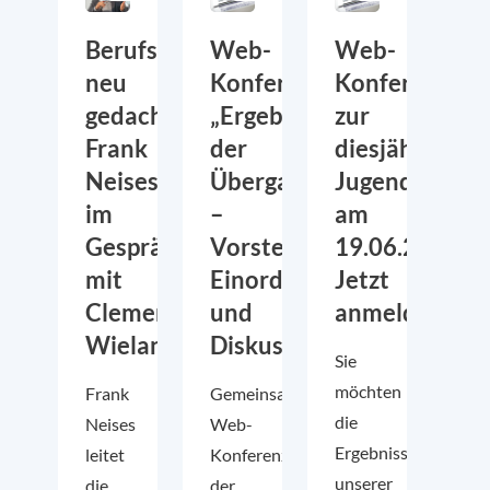
Berufsorientierung
Web-
Web-
neu
Konferenz:
Konferenz
gedacht:
„Ergebnisse
zur
Frank
der
diesjährigen
Neises
Übergangsbefragung
Jugendbefrag
im
–
am
Gespräch
Vorstellung,
19.06.2024:
mit
Einordnung
Jetzt
Clemens
und
anmelden!
Wieland
Diskussion“
Sie
möchten
Frank
Gemeinsame
die
Neises
Web-
Ergebnisse
leitet
Konferenz
unserer
die
der