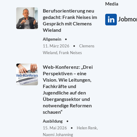
Media
Berufsorientierung neu
gedacht: Frank Neises im
Jobmon
Gespräch mit Clemens
Wieland
Allgemein
11. März 2026
Clemens
Wieland, Frank Neises
Web-Konferenz: „Drei
Perspektiven – eine
Vision. Wie Leitungen,
Fachkräfte und
Jugendliche auf den
Übergangssektor und
notwendige Reformen
schauen“
Ausbildung
15. Mai 2026
Helen Renk,
Naemi Johanning