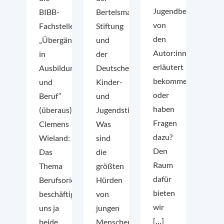
Jugendbefragung
BIBB-
Bertelsmann
von
Fachstelle
Stiftung
den
„Übergänge
und
Autor:innen
in
der
erläutert
Ausbildung
Deutschen
bekommen
und
Kinder-
oder
Beruf“
und
haben
(überaus)
Jugendstiftung
Fragen
Clemens
Was
dazu?
Wieland:
sind
Den
Das
die
Raum
Thema
größten
dafür
Berufsorientierung
Hürden
bieten
beschäftigt
von
wir
uns ja
jungen
[…]
beide
Menschen,