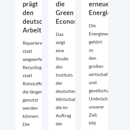
prägt
die
erneuerbaren
den
Green
Energien
deutschen
Economy
Die
Arbeitsmarkt
Energiewende
Das
gehört
zeigt
Reparieren
zu
eine
statt
den
Studie
wegwerfen,
großen
des
Recycling
wirtschaftlichen
Instituts
statt
und
der
Rohstoffimporte und Produkte,
gesellschaftlichen
deutschen
die länger
Umbrüchen
Wirtschaft,
genutzt
unserer
die im
werden
Zeit.
Auftrag
können:
Mit
der
Die