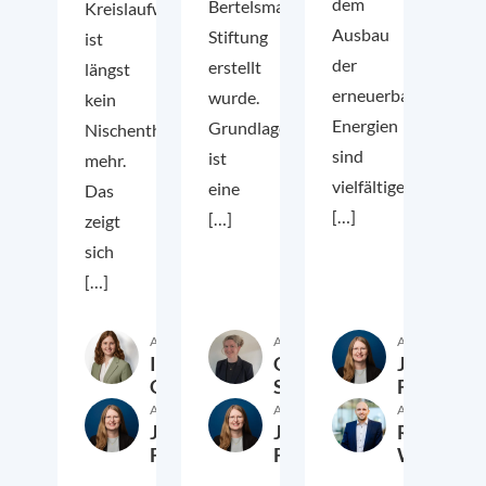
dem
Bertelsmann
Kreislaufwirtschaft
Ausbau
Stiftung
ist
der
erstellt
längst
erneuerbaren
wurde.
kein
Energien
Grundlage
Nischenthema
sind
ist
mehr.
vielfältige
eine
Das
[…]
[…]
zeigt
sich
[…]
Autor:in
Autor:in
Autor:in
Ina
Greta
Jana
Grimm
Schimanski
Fingerhut
Autor:in
Autor:in
Autor:in
Jana
Jana
Roman
Fingerhut
Fingerhut
Wink
15. Juli 2026
9. Juli 2026
25. J