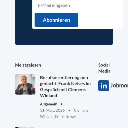
Meistgelesen
Social
Media
Berufsorientierung neu
gedacht: Frank Neises im
Jobmon
Gespräch mit Clemens
Wieland
Allgemein
11. März 2026
Clemens
Wieland, Frank Neises