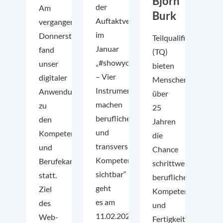
Björn
der
Am
Burk
Auftaktveranstaltung
vergangenen
im
Donnerstag
Teilqualifikationen
Januar
fand
(TQ)
„#showyourskills
unser
bieten
– Vier
digitaler
Menschen
Instrumente
Anwendungsworkshop
über
machen
zu
25
berufliche
den
Jahren
und
Kompetenz-
die
transversale
und
Chance
Kompetenzen
Berufekarten
schrittweise
sichtbar“
statt.
berufliche
geht
Ziel
Kompetenzen
es am
des
und
11.02.2021
Web-
Fertigkeiten