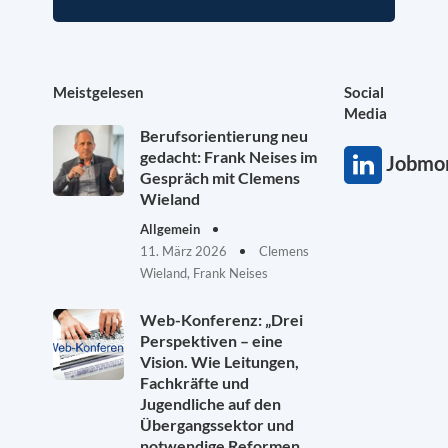
Meistgelesen
Social
Media
Berufsorientierung neu
gedacht: Frank Neises im
Jobmon
Gespräch mit Clemens
Wieland
Allgemein
11. März 2026
Clemens
Wieland, Frank Neises
Web-Konferenz: „Drei
Perspektiven – eine
Vision. Wie Leitungen,
Fachkräfte und
Jugendliche auf den
Übergangssektor und
notwendige Reformen