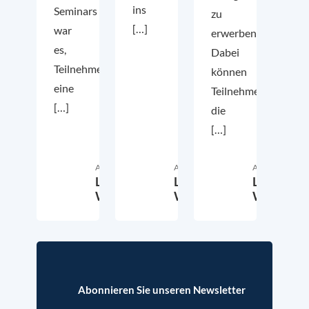
ins
Seminars
zu
[…]
war
erwerben.
es,
Dabei
Teilnehmenden
können
eine
Teilnehmende
[…]
die
[…]
Autor:in
Autor:in
Autor:in
Lena
Lena
Lena
Wittenbrink
Wittenbrink
Wittenbri
15. Februar 2021
3. Februar 2021
2
Abonnieren Sie unseren Newsletter