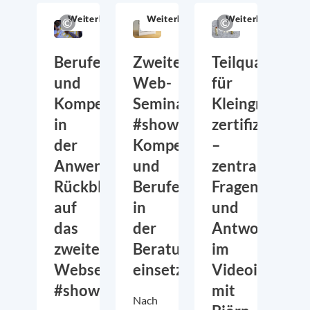
Weiterbildung
Weiterbildung
Weiterbildung
Berufe-
Zweites
Teilqualifikat
und
Web-
für
Kompetenzkarten
Seminar
Kleingruppen
in
#showyourskills:
zertifizieren
der
Kompetenz-
–
Anwendung:
und
zentrale
Rückblick
Berufekarten
Fragen
auf
in
und
das
der
Antworten
zweite
Beratung
im
Webseminar
einsetzen
Videointervi
#showyourskills
mit
Nach