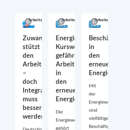
Arbeitsmarkt
Arbeitsmarkt
Arbeitsmarkt
Zuwanderung
Energiepolitischer
Beschäftigun
stützt
Kurswechsel
in
den
gefährdet
den
Arbeitsmarkt
Arbeitsplätze
erneuerbaren
–
in
Energien
doch
den
Mit
Integration
erneuerbaren
der
muss
Energien
Energiewende
besser
sind
Die
werden
vielfältige
Energiewende
Beschäftigungsfelde
gehört
Deutschland