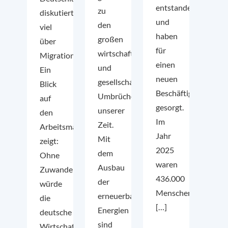
entstanden
zu
diskutiert
und
den
viel
haben
großen
über
für
wirtschaftlichen
Migration.
einen
und
Ein
neuen
gesellschaftlichen
Blick
Beschäftigungsreko
Umbrüchen
auf
gesorgt.
unserer
den
Im
Zeit.
Arbeitsmarkt
Jahr
Mit
zeigt:
2025
dem
Ohne
waren
Ausbau
Zuwanderung
436.000
der
würde
Menschen
erneuerbaren
die
[…]
Energien
deutsche
sind
Wirtschaft